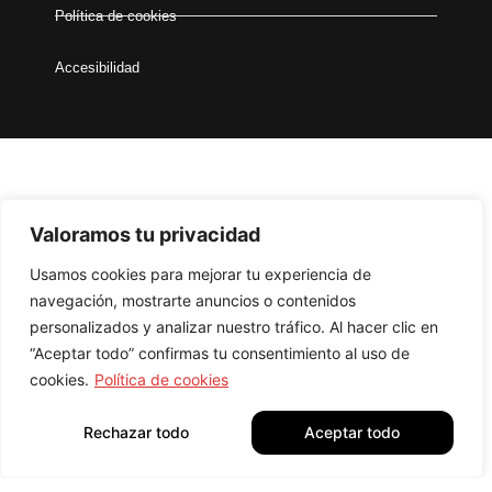
Política de cookies
Accesibilidad
Valoramos tu privacidad
Usamos cookies para mejorar tu experiencia de
Financiado por la Unión Europea – NextGenerationEU
navegación, mostrarte anuncios o contenidos
Todos los derechos reservados –
Diseñador Web WordPress
personalizados y analizar nuestro tráfico. Al hacer clic en
Juan Pardo
“Aceptar todo” confirmas tu consentimiento al uso de
cookies.
Política de cookies
Rechazar todo
Aceptar todo