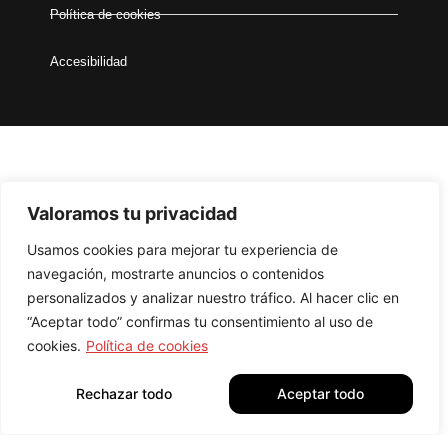
Política de cookies
Accesibilidad
Valoramos tu privacidad
Usamos cookies para mejorar tu experiencia de
Financiado por la Unión Europea – NextGenerationEU
navegación, mostrarte anuncios o contenidos
Todos los derechos reservados –
Diseñador Web WordPress
personalizados y analizar nuestro tráfico. Al hacer clic en
Juan Pardo
“Aceptar todo” confirmas tu consentimiento al uso de
cookies.
Política de cookies
Rechazar todo
Aceptar todo