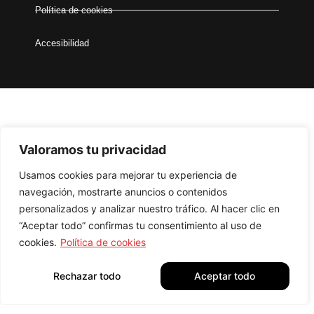
Política de cookies
Accesibilidad
Valoramos tu privacidad
Usamos cookies para mejorar tu experiencia de
Financiado por la Unión Europea – NextGenerationEU
navegación, mostrarte anuncios o contenidos
Todos los derechos reservados –
Diseñador Web WordPress
personalizados y analizar nuestro tráfico. Al hacer clic en
Juan Pardo
“Aceptar todo” confirmas tu consentimiento al uso de
cookies.
Política de cookies
Rechazar todo
Aceptar todo