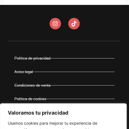
Política de privacidad
Aviso legal
Condiciones de venta
Política de cookies
Valoramos tu privacidad
Accesibilidad
Usamos cookies para mejorar tu experiencia de